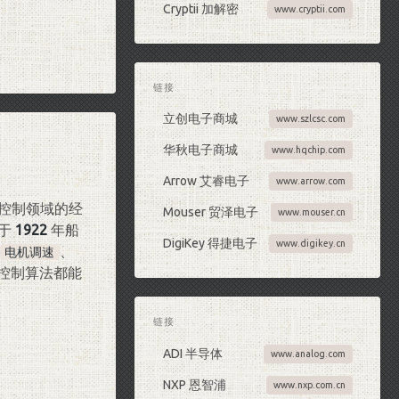
Cryptii 加解密
www.cryptii.com
链接
立创电子商城
www.szlcsc.com
华秋电子商城
www.hqchip.com
Arrow 艾睿电子
www.arrow.com
于自动化控制领域的经
Mouser 贸泽电子
www.mouser.cn
于
1922
年船
DigiKey 得捷电子
www.digikey.cn
、
电机调速
 控制算法都能
链接
ADI 半导体
www.analog.com
NXP 恩智浦
www.nxp.com.cn