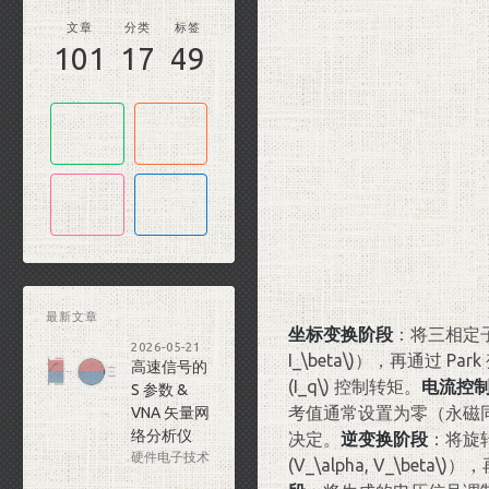
文章
分类
标签
101
17
49
最新文章
坐标变换阶段
：将三相定
2026-05-21
I_\beta\)
），再通过 Pa
高速信号的
(I_q\)
控制转矩。
电流控
S 参数 &
考值通常设置为零（永磁
VNA 矢量网
络分析仪
决定。
逆变换阶段
：将旋
硬件电子技术
(V_\alpha, V_\beta\)
），