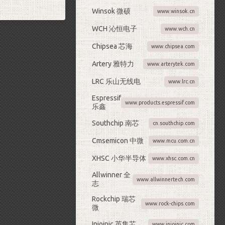
Winsok 微硕
www.winsok.cn
WCH 沁恒电子
www.wch.cn
Chipsea 芯海
www.chipsea.com
Artery 雅特力
www.arterytek.com
LRC 乐山无线电
www.lrc.cn
Espressif
www.products.espressif.com
乐鑫
Southchip 南芯
cn.southchip.com
Cmsemicon 中微
www.mcu.com.cn
XHSC 小华半导体
www.xhsc.com.cn
Allwinner 全
www.allwinnertech.com
志
Rockchip 瑞芯
www.rock-chips.com
微
Injoinic 英集芯
www.injoinic.com