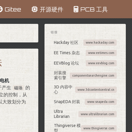
Gitee
开源硬件
PCB 工具
链接
Hackday 社区
www.hackaday.com
EE Times 杂志
www.eetimes.com
法
EEVBlog 论坛
www.eevblog.com
封装搜
componentsearchengine.com
索引擎
电机
3D 内容中
于产生
的
磁场
www.3dcontentcentral.cn
心
立的控制，从
以大致划分为
SnapEDA 封装
www.snapeda.com
Ultra
www.ultralibrarian.com
Librarian
Thingiverse 模
www.thingiverse.com
型