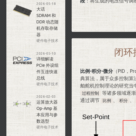
段
：将生成的电压信号调制
2026-05-18
大话
SDRAM 和
DDR 动态随
机存取存储
器
硬件电子技术
闭环
2026-05-10
详细解读
PCIe 外设组
比例-积分-微分
（PID，Pr
件互连快速
总线
典算法，属于众多控制算
硬件电子技术
舶舵机控制理论的研究当
等诸多领域逐渐
过程控制
2026-02-03
通过调节
、
、
比例
积分
运算放大器
Op-Amp 基
本应用与参
数选型
硬件电子技术