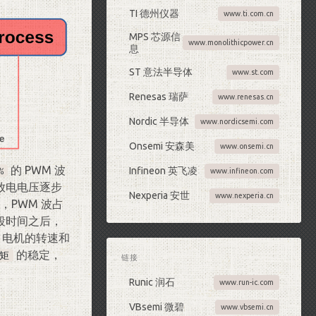
TI 德州仪器
www.ti.com.cn
MPS 芯源信
www.monolithicpower.cn
息
ST 意法半导体
www.st.com
Renesas 瑞萨
www.renesas.cn
Nordic 半导体
www.nordicsemi.com
Onsemi 安森美
www.onsemi.cn
的 PWM 波
%
Infineon 英飞凌
www.infineon.com
放电电压逐步
Nexperia 安世
www.nexperia.cn
，PWM 波占
段时间之后，
，电机的转速和
的稳定，
矩
链接
Runic 润石
www.run-ic.com
VBsemi 微碧
www.vbsemi.cn