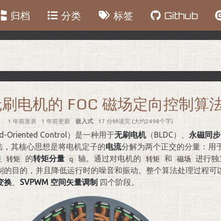
归档
分类
标签
Github
刷电机的 FOC 磁场定向控制算
1 年前
发表
1 年前
更新
嵌入式
17 分钟读完 (大约2498个字)
d-Oriented Control）是一种用于
无刷电机
（BLDC）、
永磁同步
算法，其核心思想是将电机定子的
电流
分解为两个正交的分量：用
生
的
转矩分量
轴。通过对电机的
和
进行独
转矩
q
转矩
磁场
制的目的，并且降低运行时的噪音和振动。整个算法处理过程可
变换
、
SVPWM 空间矢量调制
四个阶段。