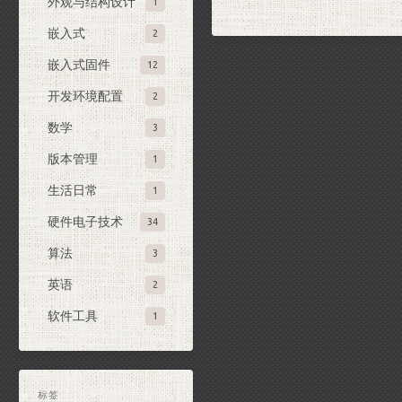
外观与结构设计
1
嵌入式
2
嵌入式固件
12
开发环境配置
2
数学
3
版本管理
1
生活日常
1
硬件电子技术
34
算法
3
英语
2
软件工具
1
标签