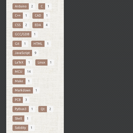
Arduino
2
C
1
C++
1
CAD
1
CSS
2
EDA
4
GCC/GDB
1
Git
1
HTML
1
JavaScript
9
LaTeX
1
Linux
1
MCU
14
Make
1
Markdown
1
PCB
3
Python3
1
Qt
2
Shell
1
Solidity
1