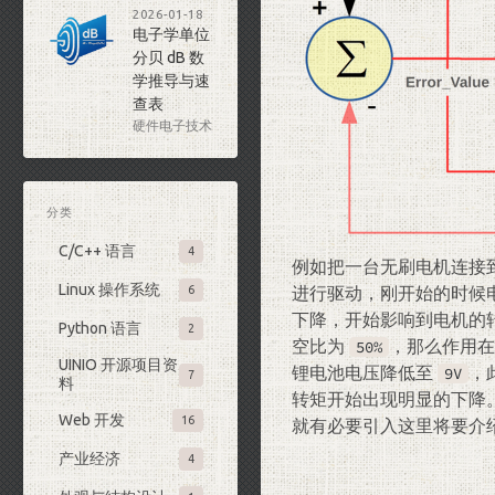
2026-01-18
电子学单位
分贝 dB 数
学推导与速
查表
硬件电子技术
分类
C/C++ 语言
4
例如把一台无刷电机连接
Linux 操作系统
进行驱动，刚开始的时候
6
下降，开始影响到电机的
Python 语言
2
空比为
，那么作用
50%
UINIO 开源项目资
锂电池电压降低至
，
9V
7
料
转矩开始出现明显的下降
Web 开发
16
就有必要引入这里将要介绍的
产业经济
4