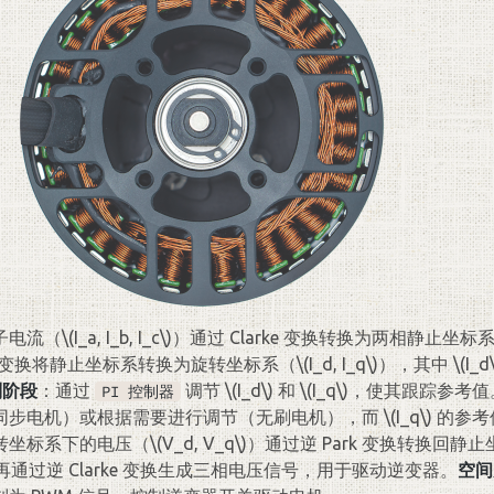
子电流（
\(I_a, I_b, I_c\)
）通过 Clarke 变换转换为两相静止坐标
rk 变换将静止坐标系转换为旋转坐标系（
\(I_d, I_q\)
），其中
\(I_d
制阶段
：通过
调节
\(I_d\)
和
\(I_q\)
，使其跟踪参考值
PI 控制器
同步电机）或根据需要进行调节（无刷电机），而
\(I_q\)
的参考
转坐标系下的电压（
\(V_d, V_q\)
）通过逆 Park 变换转换回静
再通过逆 Clarke 变换生成三相电压信号，用于驱动逆变器。
空间