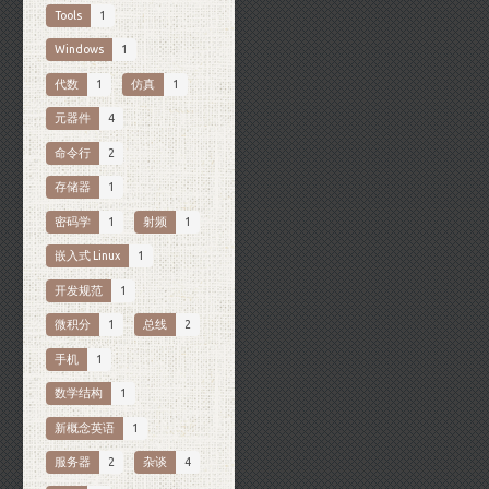
Tools
1
Windows
1
代数
1
仿真
1
元器件
4
命令行
2
存储器
1
密码学
1
射频
1
嵌入式 Linux
1
开发规范
1
微积分
1
总线
2
手机
1
数学结构
1
新概念英语
1
服务器
2
杂谈
4