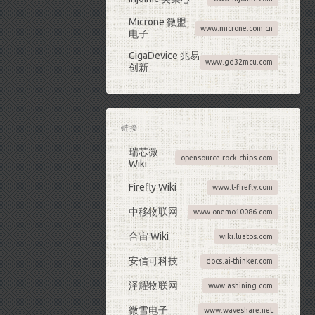
Microne 微盟
www.microne.com.cn
电子
GigaDevice 兆易
www.gd32mcu.com
创新
链接
瑞芯微
opensource.rock-chips.com
Wiki
Firefly Wiki
www.t-firefly.com
中移物联网
www.onemo10086.com
合宙 Wiki
wiki.luatos.com
安信可科技
docs.ai-thinker.com
泽耀物联网
www.ashining.com
微雪电子
www.waveshare.net