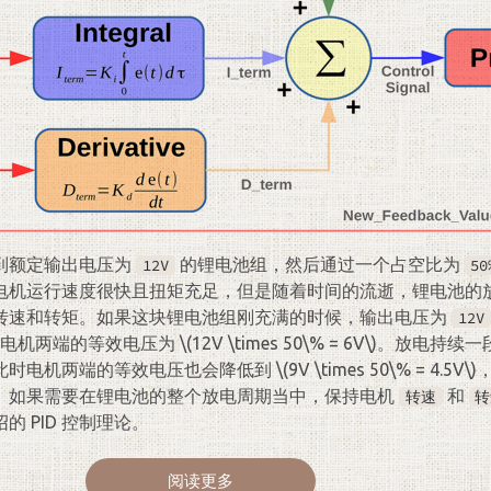
到额定输出电压为
的锂电池组，然后通过一个占空比为
12V
50
电机运行速度很快且扭矩充足，但是随着时间的流逝，锂电池的
转速和转矩。如果这块锂电池组刚充满的时候，输出电压为
12V
在电机两端的等效电压为
\(12V \times 50\% = 6V\)
。放电持续一
此时电机两端的等效电压也会降低到
\(9V \times 50\% = 4.5V\)
。如果需要在锂电池的整个放电周期当中，保持电机
和
转速
转
 PID 控制理论。
阅读更多