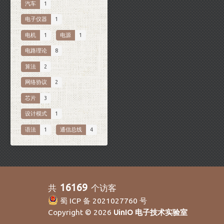
汽车
1
电子仪器
1
电机
1
电源
1
电路理论
8
算法
2
网络协议
2
芯片
3
设计模式
1
语法
1
通信总线
4
16169
共
个访客
蜀 ICP 备 2021027760 号
Copyright © 2026
UinIO 电子技术实验室