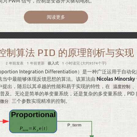
为 PWM 信号，控制逆变器开关驱动电机。
阅读更多
控制算法 PID 的原理剖析与实现
2 年前
发表
1 年前
更新
嵌入式
1 小时读完 (大约9574个字)
oportion Integration Differentiation）是一种广泛运用
法当中最能够体现反馈思想的算法。该算法由
Nicolas Minorsky
中提出，随后以其卓越的性能和易于实现的特性，在
、
温度控制
普及。无论是简单的单变量系统，还是复杂的多变量系统，PID
三个参数实现精准的控制。
微分