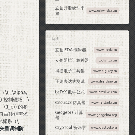
立创开源硬件平
www.oshwhub.com
台
链接
立创 EDA 编辑器
www.lceda.cn
立创阻抗计算神器
tools.jlc.com
得捷电子工具集
www.digikey.cn
正则表达式测试
www.deerchao.cn
系（
\(I_\alpha,
LaTeX 数学公式
www.latexlive.com
\)
控制磁场，
\
CircuitJS 仿真器
www.falstad.com
。
\(I_d\)
的参
Geogebra 计算
值由转矩需求
www.geogebra.org
器
止坐标系（
\
CrypTool 密码学
矢量调制阶
www.cryptool.org