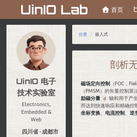
UinIO Lab
首页
分类
嵌入式
剖析无
UinIO 电子
磁场定向控制
（FOC，Fiel
技术实验室
（PMSM）的矢量控制
励磁分量
轴和用于产
d
Electronics,
而达到快速响应和精确控
Embedded &
坐标变换
、
电流控制
、
逆
Web
四川省 · 成都市