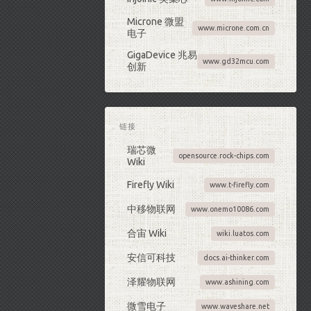
Microne 微盟
www.microne.com.cn
电子
GigaDevice 兆易
www.gd32mcu.com
创新
链接
瑞芯微
opensource.rock-chips.com
Wiki
Firefly Wiki
www.t-firefly.com
中移物联网
www.onemo10086.com
合宙 Wiki
wiki.luatos.com
安信可科技
docs.ai-thinker.com
泽耀物联网
www.ashining.com
微雪电子
www.waveshare.net