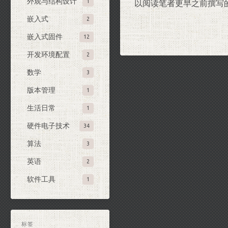
外观与结构设计
1
以阅读笔者更早之前撰写
嵌入式
2
嵌入式固件
12
开发环境配置
2
数学
3
版本管理
1
生活日常
1
硬件电子技术
34
算法
3
英语
2
软件工具
1
标签