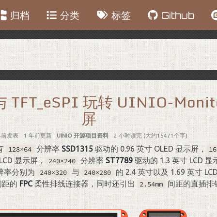
归档
分类
标签
Github
 TFT_eSPI 玩转 UINIO-Moni
屏
年前
发表
1 年前
更新
UINIO 开源项目资料
2 小时读完 (大约15471个字)
有
分辨率
SSD1315
驱动的 0.96 英寸 OLED 显示屏，
128×64
16
 LCD 显示屏，
分辨率
ST7789
驱动的 1.3 英寸 LCD
240×240
辨率分别为
与
的 2.4 英寸以及 1.69 英寸 
240×320
240×280
间距的
FPC
柔性排线连接器，同时还引出
间距的直插排
2.54mm
。