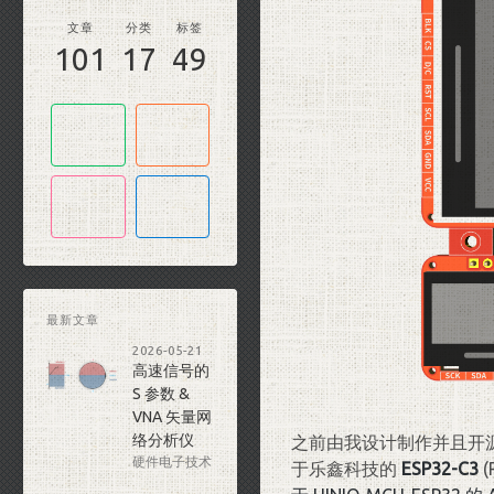
文章
分类
标签
101
17
49
最新文章
2026-05-21
高速信号的
S 参数 &
VNA 矢量网
络分析仪
之前由我设计制作并且开
硬件电子技术
于乐鑫科技的
ESP32-C3
(