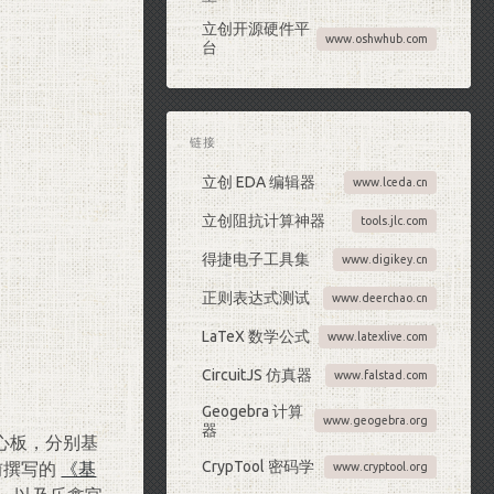
立创开源硬件平
www.oshwhub.com
台
链接
立创 EDA 编辑器
www.lceda.cn
立创阻抗计算神器
tools.jlc.com
得捷电子工具集
www.digikey.cn
正则表达式测试
www.deerchao.cn
LaTeX 数学公式
www.latexlive.com
CircuitJS 仿真器
www.falstad.com
Geogebra 计算
www.geogebra.org
器
心板，分别基
CrypTool 密码学
之前撰写的
《基
www.cryptool.org