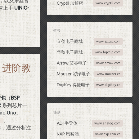
，以及乐鑫官
Cryptii 加解密
www.cryptii.com
速上手
UINIO-
链接
立创电子商城
www.szlcsc.com
华秋电子商城
www.hqchip.com
o 进阶教
Arrow 艾睿电子
www.arrow.com
Mouser 贸泽电子
www.mouser.cn
DigiKey 得捷电子
www.digikey.cn
持包
（
BSP
，
2
系列芯片一
no Uno、
链接
、
r
ADI 半导体
www.analog.com
库，通过分析注
NXP 恩智浦
www.nxp.com.cn