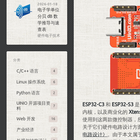
2026-01-18
电子学单位
分贝 dB 数
学推导与速
查表
硬件电子技术
分类
C/C++ 语言
4
Linux 操作系统
6
Python 语言
2
UINIO 开源项目资
ESP32-C3
和
ESP32-S3
是
7
料
内核，以及商业化的
Xten
Web 开发
使用到这两款微控制器，
16
关于它们硬件电路设计方
产业经济
4
电路设计》
。由于本文属于