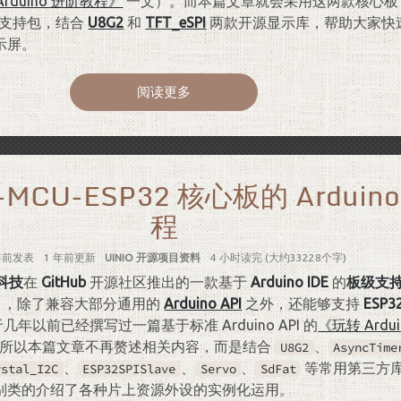
的 Arduino 进阶教程》
一文）。而本篇文章就会采用这两款核心板
支持包，结合
U8G2
和
TFT_eSPI
两款开源显示库，帮助大家快
示屏。
阅读更多
-MCU-ESP32 核心板的 Arduin
程
年前
发表
1 年前
更新
UINIO 开源项目资料
4 小时读完 (大约33228个字)
科技
在
GitHub
开源社区推出的一款基于
Arduino IDE
的
板级支
ckage），除了兼容大部分通用的
Arduino API
之外，还能够支持
ESP3
几年以前已经撰写过一篇基于标准 Arduino API 的
《玩转 Ardui
所以本篇文章不再赘述相关内容，而是结合
、
U8G2
AsyncTime
、
、
、
等常用第三方
ystal_I2C
ESP32SPISlave
Servo
SdFat
别类的介绍了各种片上资源外设的实例化运用。