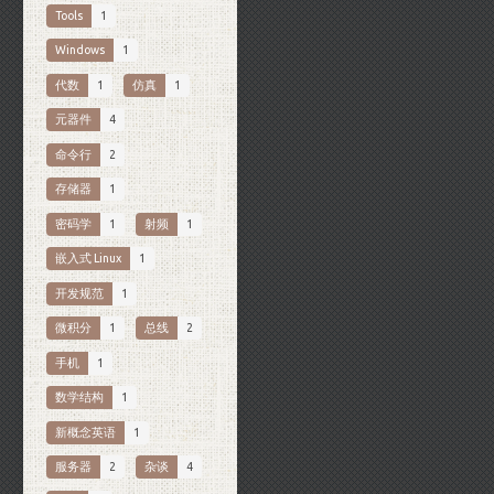
Tools
1
Windows
1
代数
1
仿真
1
元器件
4
命令行
2
存储器
1
密码学
1
射频
1
嵌入式 Linux
1
开发规范
1
微积分
1
总线
2
手机
1
数学结构
1
新概念英语
1
服务器
2
杂谈
4