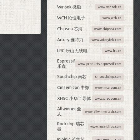
Winsok 微硕
www.winsok.cn
WCH 沁恒电子
www.wch.cn
Chipsea 芯海
www.chipsea.com
Artery 雅特力
www.arterytek.com
LRC 乐山无线电
www.lrc.cn
Espressif
www.products.espressif.com
乐鑫
Southchip 南芯
cn.southchip.com
Cmsemicon 中微
www.mcu.com.cn
XHSC 小华半导体
www.xhsc.com.cn
Allwinner 全
www.allwinnertech.com
志
Rockchip 瑞芯
www.rock-chips.com
微
Injoinic 英集芯
www.injoinic.com