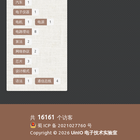
汽车
1
电子仪器
1
电机
1
电源
1
电路理论
8
算法
2
网络协议
2
芯片
3
设计模式
1
语法
1
通信总线
4
16161
共
个访客
蜀 ICP 备 2021027760 号
Copyright © 2026
UinIO 电子技术实验室