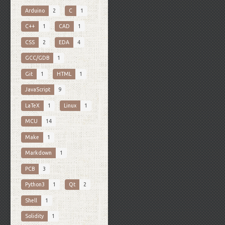
Arduino
2
C
1
C++
1
CAD
1
CSS
2
EDA
4
GCC/GDB
1
Git
1
HTML
1
JavaScript
9
LaTeX
1
Linux
1
MCU
14
Make
1
Markdown
1
PCB
3
Python3
1
Qt
2
Shell
1
Solidity
1