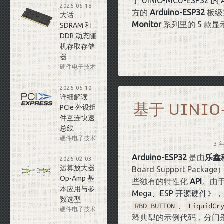
于 UINIO-MCU-ESP32 
2026-05-18
方的
Arduino-ESP32
板级
大话
Monitor
系列里的 5 款显
SDRAM 和
DDR 动态随
机存取存储
器
硬件电子技术
2026-05-10
详细解读
基于 UINIO
PCIe 外设组
件互连快速
总线
硬件电子技术
3 
Arduino-ESP32
是由
乐鑫
2026-02-03
运算放大器
Board Support Pa
Op-Amp 基
些独有的特性化
API
。由于
本应用与参
Mega、ESP 开源硬件》
，
数选型
、
RBD_BUTTON
LiquidCr
硬件电子技术
释典型的示例代码，分门