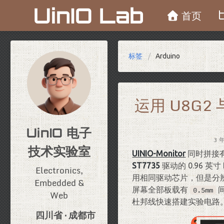
UinIO Lab
首页
标签
Arduino
运用 U8G2 与
UinIO 电子
3 
技术实验室
UINIO-Monitor
同时拼接
ST7735
驱动的 0.96 英寸
Electronics,
用相同驱动芯片，但是分
Embedded &
屏幕全部板载有
0.5mm
Web
杜邦线快速搭建实验电路
四川省 · 成都市