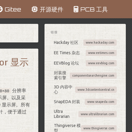
Gitee
开源硬件
PCB 工具
链接
Hackday 社区
www.hackaday.com
EE Times 杂志
www.eetimes.com
tor 显示
EEVBlog 论坛
www.eevblog.com
封装搜
componentsearchengine.com
索引擎
3D 内容中
分辨率
www.3dcontentcentral.cn
0×80
心
 显示屏。以及采
SnapEDA 封装
www.snapeda.com
LCD 显示屏。所有
针，便于通过
Ultra
www.ultralibrarian.com
Librarian
Thingiverse 模
www.thingiverse.com
型