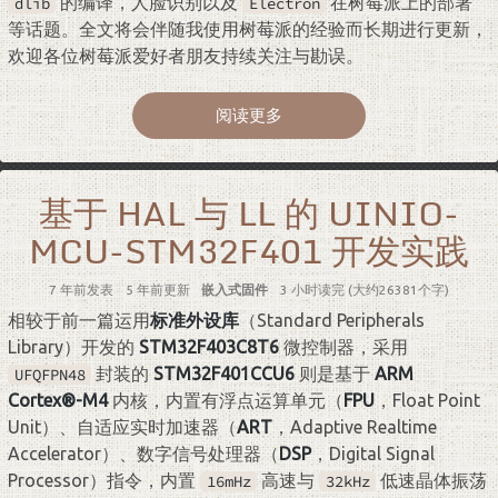
的编译，人脸识别以及
在树莓派上的部署
dlib
Electron
等话题。全文将会伴随我使用树莓派的经验而长期进行更新，
欢迎各位树莓派爱好者朋友持续关注与勘误。
阅读更多
基于 HAL 与 LL 的 UINIO-
MCU-STM32F401 开发实践
7 年前
发表
5 年前
更新
嵌入式固件
3 小时读完 (大约26381个字)
相较于前一篇运用
标准外设库
（Standard Peripherals
Library）开发的
STM32F403C8T6
微控制器，采用
封装的
STM32F401CCU6
则是基于
ARM
UFQFPN48
Cortex®-M4
内核，内置有浮点运算单元（
FPU
，Float Point
Unit）、自适应实时加速器（
ART
，Adaptive Realtime
Accelerator）、数字信号处理器（
DSP
，Digital Signal
Processor）指令，内置
高速与
低速晶体振荡
16mHz
32kHz