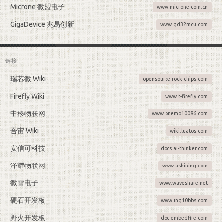
Microne 微盟电子
www.microne.com.cn
GigaDevice 兆易创新
www.gd32mcu.com
链接
瑞芯微 Wiki
opensource.rock-chips.com
Firefly Wiki
www.t-firefly.com
中移物联网
www.onemo10086.com
合宙 Wiki
wiki.luatos.com
安信可科技
docs.ai-thinker.com
泽耀物联网
www.ashining.com
微雪电子
www.waveshare.net
硬石开发板
www.ing10bbs.com
野火开发板
doc.embedfire.com