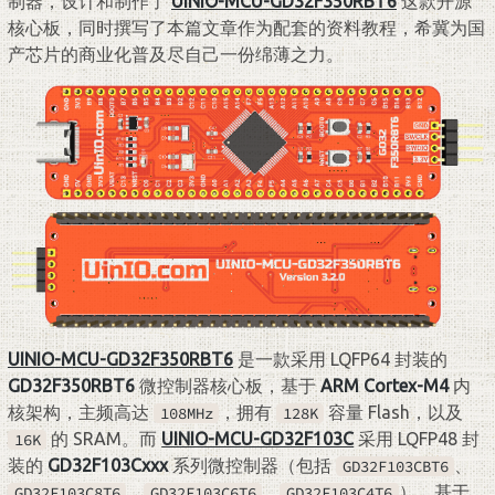
制器，设计和制作了
UINIO-MCU-GD32F350RBT6
这款开源
核心板，同时撰写了本篇文章作为配套的资料教程，希冀为国
产芯片的商业化普及尽自己一份绵薄之力。
UINIO-MCU-GD32F350RBT6
是一款采用 LQFP64 封装的
GD32F350RBT6
微控制器核心板，基于
ARM Cortex-M4
内
核架构，主频高达
，拥有
容量 Flash，以及
108MHz
128K
的 SRAM。而
UINIO-MCU-GD32F103C
采用 LQFP48 封
16K
装的
GD32F103Cxxx
系列微控制器（包括
、
GD32F103CBT6
、
、
），基于
GD32F103C8T6
GD32F103C6T6
GD32F103C4T6