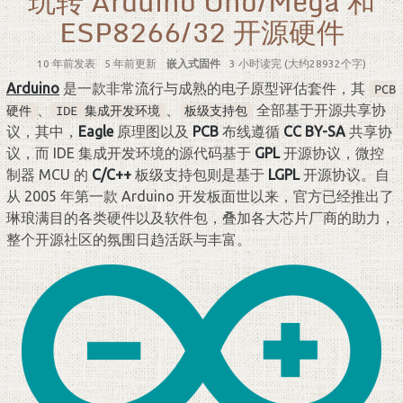
玩转 Arduino Uno/Mega 和
ESP8266/32 开源硬件
10 年前
发表
5 年前
更新
嵌入式固件
3 小时读完 (大约28932个字)
Arduino
是一款非常流行与成熟的电子原型评估套件，其
PCB
、
、
全部基于开源共享协
硬件
IDE 集成开发环境
板级支持包
议，其中，
Eagle
原理图以及
PCB
布线遵循
CC BY-SA
共享协
议，而 IDE 集成开发环境的源代码基于
GPL
开源协议，微控
制器 MCU 的
C/C++
板级支持包则是基于
LGPL
开源协议。自
从 2005 年第一款 Arduino 开发板面世以来，官方已经推出了
琳琅满目的各类硬件以及软件包，叠加各大芯片厂商的助力，
整个开源社区的氛围日趋活跃与丰富。