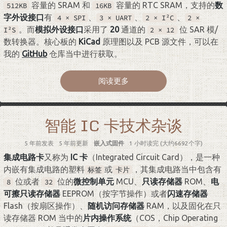
容量的 SRAM 和
容量的 RTC SRAM，支持的
数
512KB
16KB
字外设接口
有
、
、
、
4 × SPI
3 × UART
2 × I²C
2 ×
。而
模拟外设接口
采用了
20
通道的
位 SAR 模/
I²S
2 × 12
数转换器。核心板的
KiCad
原理图以及 PCB 源文件，可以在
我的
GitHub
仓库当中进行获取。
阅读更多
智能 IC 卡技术杂谈
5 年前
发表
5 年前
更新
嵌入式固件
1 小时读完 (大约6692个字)
集成电路卡
又称为
IC 卡
（Integrated Circuit Card），是一种
内嵌有集成电路的塑料
或
，其集成电路当中包含有
标签
卡片
位或者
位的
微控制单元
MCU、
只读存储器
ROM、
电
8
32
可擦只读存储器
EEPROM（按字节操作）或者
闪速存储器
Flash（按扇区操作）、
随机访问存储器
RAM，以及固化在只
读存储器 ROM 当中的
片内操作系统
（COS，Chip Operating