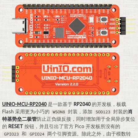
UINIO-MCU-RP2040
是一款基于
RP2040
的开发板，板载
Flash 采用更为小巧的
封装，添加
封装的
肖
WSON8
SOD123
特基势垒二极管
防止正负级反接，同时增加用于全局异步复位
的
RESET
按钮，并且引出了官方 Pico 开发板所没有的
和
两个引脚资源。除此之外，由于模数转
GPIO23
GPIO24