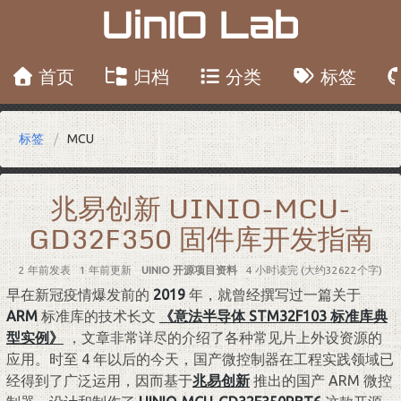
UinIO Lab
首页
归档
分类
标签
标签
MCU
兆易创新 UINIO-MCU-
GD32F350 固件库开发指南
2 年前
发表
1 年前
更新
UINIO 开源项目资料
4 小时读完 (大约32622个字)
早在新冠疫情爆发前的
2019
年，就曾经撰写过一篇关于
ARM
标准库的技术长文
《意法半导体 STM32F103 标准库典
型实例》
，文章非常详尽的介绍了各种常见片上外设资源的
应用。时至 4 年以后的今天，国产微控制器在工程实践领域已
经得到了广泛运用，因而基于
兆易创新
推出的国产 ARM 微控