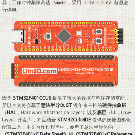
器，工作时钟频率高达
，采用
电源进
84mHz
1.7V ~ 3.6V
行供电。
因为
STM32F401CCU6
提供了较大的数据与程序存储空间，
所以本文将会基于
意法半导体 ST
近年来主推的
硬件抽象层
（
HAL
，Hardware Abstraction Layer）以及
底层
（
LL
，Low-
layer）开发库，并且结合
STM32CubeIDE
提供的便捷图形化
配置工具。本文写作过程当中，参考了意法半导体的
《STM32F401xC Data Sheet》
和
《STM32F401xC Reference