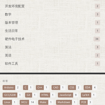
开发环境配置
2
数学
3
版本管理
1
生活日常
1
硬件电子技术
34
算法
3
英语
2
软件工具
1
标签
Arduino
2
C
1
C++
1
CAD
1
CSS
2
EDA
4
GCC/GDB
1
Git
1
HTML
1
JavaScript
9
LaTeX
1
Linux
1
MCU
14
Make
1
Markdown
1
PCB
3