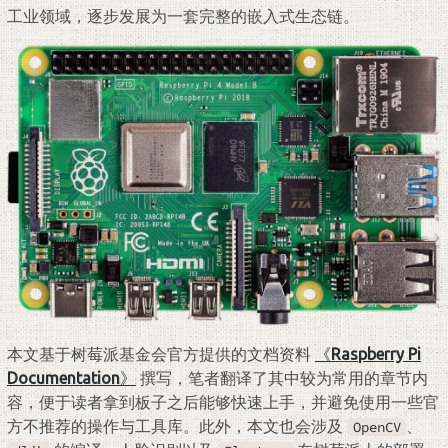
工业领域，逐步发展为一套完整的嵌入式生态链。
本文基于树莓派基金会官方提供的文档资料
《
Raspberry Pi
Documentation
》
撰写，笔者翻译了其中较为常用的章节内
容，便于读者拿到板子之后能够快速上手，并避免使用一些官
方不推荐的操作与工具库。此外，本文也会涉及
、
OpenCV