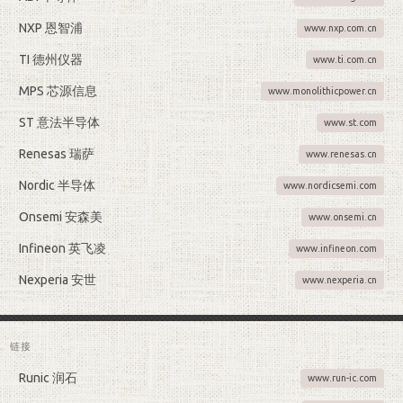
NXP 恩智浦
www.nxp.com.cn
TI 德州仪器
www.ti.com.cn
MPS 芯源信息
www.monolithicpower.cn
ST 意法半导体
www.st.com
Renesas 瑞萨
www.renesas.cn
Nordic 半导体
www.nordicsemi.com
Onsemi 安森美
www.onsemi.cn
Infineon 英飞凌
www.infineon.com
Nexperia 安世
www.nexperia.cn
链接
Runic 润石
www.run-ic.com