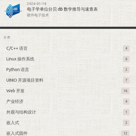
2026-01-18
电子学单位分贝 dB 数学推导与速查表
硬件电子技术
分类
C/C++ 语言
4
Linux 操作系统
6
Python 语言
2
UINIO 开源项目资料
7
Web 开发
16
产业经济
4
外观与结构设计
1
嵌入式
2
嵌入式固件
12