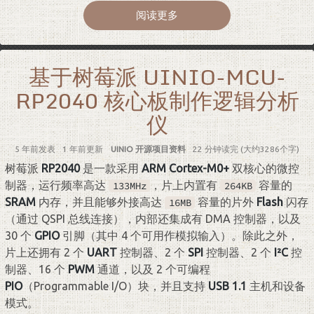
阅读更多
基于树莓派 UINIO-MCU-
RP2040 核心板制作逻辑分析
仪
5 年前
发表
1 年前
更新
UINIO 开源项目资料
22 分钟读完 (大约3286个字)
树莓派
RP2040
是一款采用
ARM Cortex-M0+
双核心的微控
制器，运行频率高达
，片上内置有
容量的
133MHz
264KB
SRAM
内存，并且能够外接高达
容量的片外
Flash
闪存
16MB
（通过 QSPI 总线连接），内部还集成有 DMA 控制器，以及
30 个
GPIO
引脚（其中 4 个可用作模拟输入）。除此之外，
片上还拥有 2 个
UART
控制器、2 个
SPI
控制器、2 个
I²C
控
制器、16 个
PWM
通道，以及 2 个可编程
PIO
（Programmable I/O）块，并且支持
USB 1.1
主机和设备
模式。