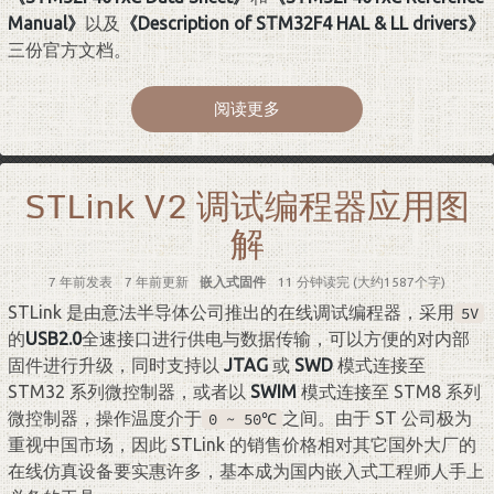
Manual》
以及
《Description of STM32F4 HAL & LL drivers》
三份官方文档。
阅读更多
STLink V2 调试编程器应用图
解
7 年前
发表
7 年前
更新
嵌入式固件
11 分钟读完 (大约1587个字)
STLink 是由意法半导体公司推出的在线调试编程器，采用
5V
的
USB2.0
全速接口进行供电与数据传输，可以方便的对内部
固件进行升级，同时支持以
JTAG
或
SWD
模式连接至
STM32 系列微控制器，或者以
SWIM
模式连接至 STM8 系列
微控制器，操作温度介于
之间。由于 ST 公司极为
0 ~ 50℃
重视中国市场，因此 STLink 的销售价格相对其它国外大厂的
在线仿真设备要实惠许多，基本成为国内嵌入式工程师人手上