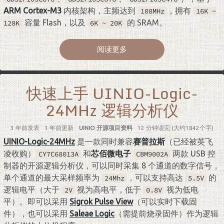
ARM Cortex-M3
内核架构，主频达到
，拥有
108MHz
16K ~
容量 Flash，以及
的 SRAM。
128K
6K ~ 20K
阅读更多
快速上手 UINIO-Logic-
24MHz 逻辑分析仪
3 年前
发表
1 年前
更新
UINIO 开源项目资料
12 分钟读完 (大约1842个字)
UINIO-Logic-24MHz
是一款同时兼容
赛普拉斯
（已经被英飞
凌收购）
和
芯佰微电子
两款 USB 控
CY7C68013A
CBM9002A
制器的开源逻辑分析仪，可以同时采集 8 个通道的数字信号，
单个通道的最大采样频率为
，可以支持高达
的
24Mhz
5.5V
逻辑电平（大于
视为高电平，低于
视为低电
2V
0.8V
平）。即可以采用
Sigrok Pulse View
（可以实时下载固
件），也可以采用
Saleae Logic
（需提前烧录固件）作为逻辑