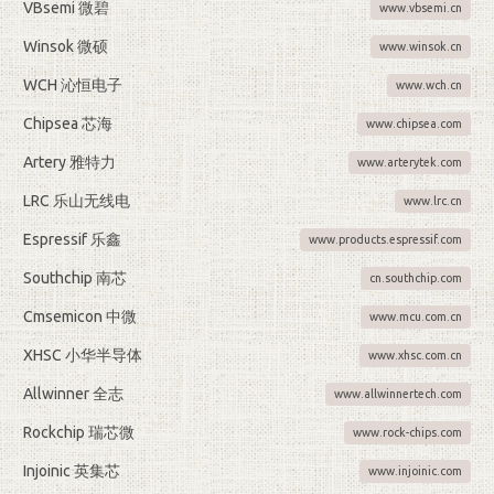
VBsemi 微碧
www.vbsemi.cn
Winsok 微硕
www.winsok.cn
WCH 沁恒电子
www.wch.cn
Chipsea 芯海
www.chipsea.com
Artery 雅特力
www.arterytek.com
LRC 乐山无线电
www.lrc.cn
Espressif 乐鑫
www.products.espressif.com
Southchip 南芯
cn.southchip.com
Cmsemicon 中微
www.mcu.com.cn
XHSC 小华半导体
www.xhsc.com.cn
Allwinner 全志
www.allwinnertech.com
Rockchip 瑞芯微
www.rock-chips.com
Injoinic 英集芯
www.injoinic.com