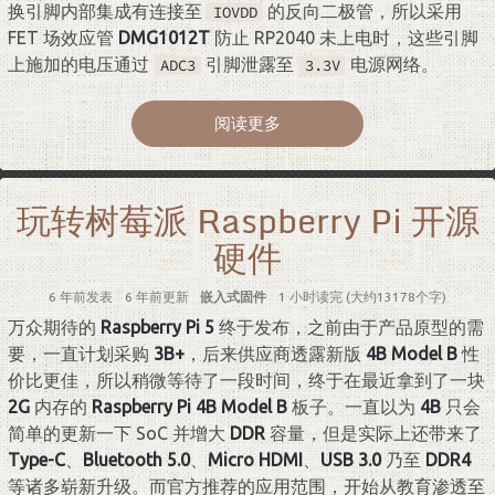
换引脚内部集成有连接至
的反向二极管，所以采用
IOVDD
FET 场效应管
DMG1012T
防止 RP2040 未上电时，这些引脚
上施加的电压通过
引脚泄露至
电源网络。
ADC3
3.3V
阅读更多
玩转树莓派 Raspberry Pi 开源
硬件
6 年前
发表
6 年前
更新
嵌入式固件
1 小时读完 (大约13178个字)
万众期待的
Raspberry Pi 5
终于发布，之前由于产品原型的需
要，一直计划采购
3B+
，后来供应商透露新版
4B Model B
性
价比更佳，所以稍微等待了一段时间，终于在最近拿到了一块
2G
内存的
Raspberry Pi 4B Model B
板子。一直以为
4B
只会
简单的更新一下 SoC 并增大
DDR
容量，但是实际上还带来了
Type-C
、
Bluetooth 5.0
、
Micro HDMI
、
USB 3.0
乃至
DDR4
等诸多崭新升级。而官方推荐的应用范围，开始从教育渗透至