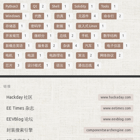
Python3
1
Qt
2
Shell
1
Solidity
1
Tools
1
Windows
1
代数
1
仿真
1
元器件
4
命令行
2
存储器
1
密码学
1
射频
1
嵌入式 Linux
1
开发规范
1
微积分
1
总线
2
手机
1
数学结构
1
新概念英语
1
服务器
2
杂谈
4
汽车
1
电子仪器
1
电机
1
电源
1
电路理论
8
算法
2
网络协议
2
芯片
3
设计模式
1
语法
1
通信总线
4
链接
Hackday 社区
www.hackaday.com
EE Times 杂志
www.eetimes.com
EEVBlog 论坛
www.eevblog.com
封装搜索引擎
componentsearchengine.com