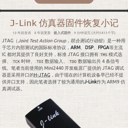
J-Link 仿真器固件恢复小记
10 年前
发表
8 年前
更新
嵌入式固件
9 分钟读完 (大约1415个字)
JTAG（
Joint Test Action Group，联合测试行动组
）是一种用
于芯片内部测试的国际标准协议，
ARM
、
DSP
、
FPGA
等主流
IC 都对其提供了良好支持，标准 JTAG 接口拥有
模式选
TMS
择、
时钟、
数据输入、
数据输出共 4 条信号
TCK
TDI
TDO
线。笔者当前使用的 Mini2440 开发板原厂提供的 JTAG 调试
器是采用并口的
H-JTAG
，由于现在的计算机设备早已经不提
供并口支持，因此笔者选择了较为通用的
J-Link
作为 ARM9 仿
真调试器。