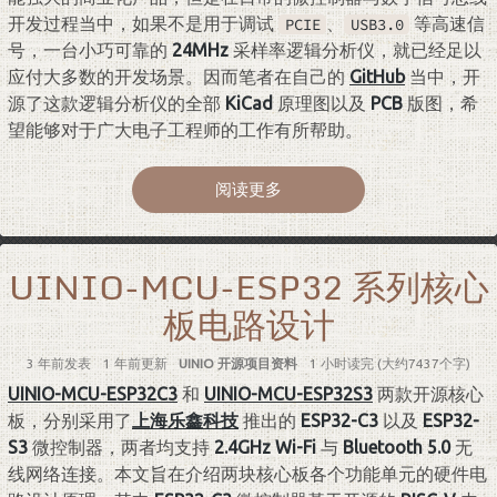
开发过程当中，如果不是用于调试
、
等高速信
PCIE
USB3.0
号，一台小巧可靠的
24MHz
采样率逻辑分析仪，就已经足以
应付大多数的开发场景。因而笔者在自己的
GitHub
当中，开
源了这款逻辑分析仪的全部
KiCad
原理图以及
PCB
版图，希
望能够对于广大电子工程师的工作有所帮助。
阅读更多
UINIO-MCU-ESP32 系列核心
板电路设计
3 年前
发表
1 年前
更新
UINIO 开源项目资料
1 小时读完 (大约7437个字)
UINIO-MCU-ESP32C3
和
UINIO-MCU-ESP32S3
两款开源核心
板，分别采用了
上海乐鑫科技
推出的
ESP32-C3
以及
ESP32-
S3
微控制器，两者均支持
2.4GHz Wi-Fi
与
Bluetooth 5.0
无
线网络连接。本文旨在介绍两块核心板各个功能单元的硬件电