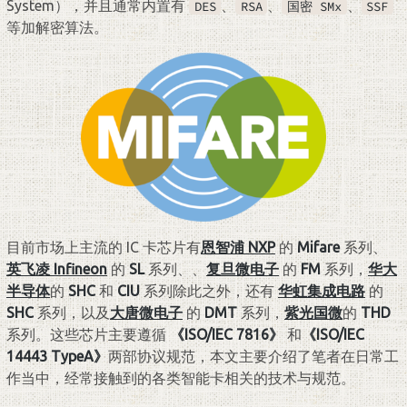
System），并且通常内置有
、
、
、
DES
RSA
国密 SMx
SSF
等加解密算法。
目前市场上主流的 IC 卡芯片有
恩智浦 NXP
的
Mifare
系列、
英飞凌 Infineon
的
SL
系列、、
复旦微电子
的
FM
系列，
华大
半导体
的
SHC
和
CIU
系列除此之外，还有
华虹集成电路
的
SHC
系列，以及
大唐微电子
的
DMT
系列，
紫光国微
的
THD
系列。这些芯片主要遵循
《ISO/IEC 7816》
和
《ISO/IEC
14443 TypeA》
两部协议规范，本文主要介绍了笔者在日常工
作当中，经常接触到的各类智能卡相关的技术与规范。