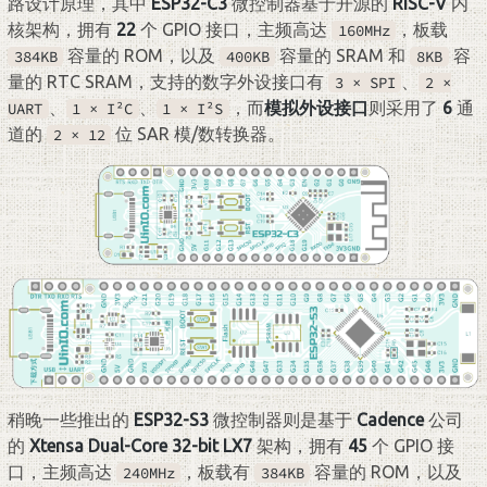
路设计原理，其中
ESP32-C3
微控制器基于开源的
RISC-V
内
核架构，拥有
22
个 GPIO 接口，主频高达
，板载
160MHz
容量的 ROM，以及
容量的 SRAM 和
容
384KB
400KB
8KB
量的 RTC SRAM，支持的数字外设接口有
、
3 × SPI
2 ×
、
、
，而
模拟外设接口
则采用了
6
通
UART
1 × I²C
1 × I²S
道的
位 SAR 模/数转换器。
2 × 12
稍晚一些推出的
ESP32-S3
微控制器则是基于
Cadence
公司
的
Xtensa Dual-Core 32-bit LX7
架构，拥有
45
个 GPIO 接
口，主频高达
，板载有
容量的 ROM，以及
240MHz
384KB